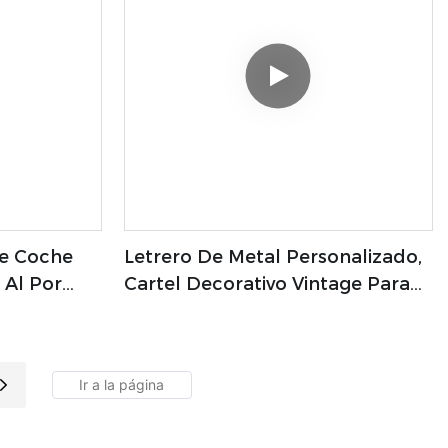
De Coche
Letrero De Metal Personalizado,
 Al Por
Cartel Decorativo Vintage Para
ícula De
Garaje, Placa De Hojalata De
rícula
Metal Retro, Carteles De Metal
Vintage Personalizados, Letrero
De Estaño