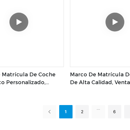
 Matrícula De Coche
Marco De Matrícula 
co Personalizado,
De Alta Calidad, Venta
Matrícula, Cubierta De
Mayor, Marco De Matr
Venta Al Por Mayor
Coche, Marcos De Mat
Personalizados1
...
1
2
6