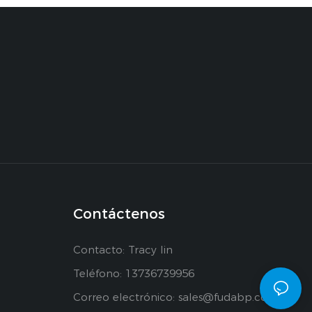
Contáctenos
Contacto: Tracy lin
Teléfono: 13736739956
Correo electrónico:
sales@fudabp.com