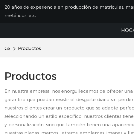
20 años de experiencia en producción de matrículas, mar
metálicos, etc.
HOG
GS
Productos
Productos
En nuestra empresa, nos enorgullecemos de ofrecer una a
garantiza que puedan resistir el desgaste diario sin perd
nuestros clientes crear un producto que se adapte perfec
seleccionando un estilo específico, nuestros clientes ti
y personalización, sino que también tienen una aparienci
nuestras placas, marcos, letreros, emblemas, imanes y ll