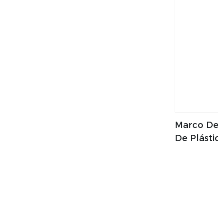
Marco De
De Plásti
Marco De 
Soporte, 