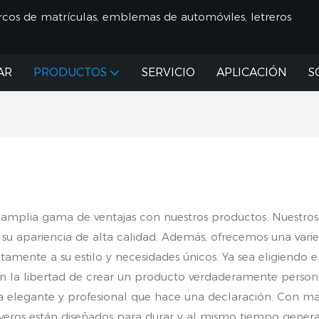
cos de matrículas, emblemas de automóviles, letreros
AR
PRODUCTOS
SERVICIO
APLICACIÓN
S
mplia gama de ventajas con nuestros productos. Nuestros a
er su apariencia de alta calidad. Además, ofrecemos una var
tamente a su estilo y necesidades únicos. Ya sea eligiendo 
enen la libertad de crear un producto verdaderamente perso
a elegante y profesional que hace una declaración. Con mate
averos están diseñados para durar y al mismo tiempo generar