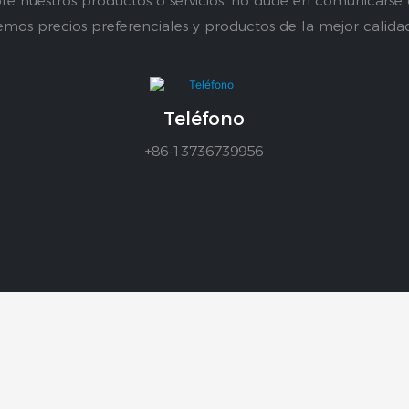
re nuestros productos o servicios, no dude en comunicarse
emos precios preferenciales y productos de la mejor calida
Teléfono
+86-13736739956