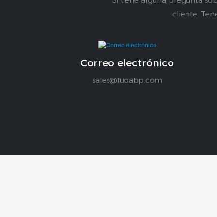
Si tiene alguna pregunta sob
cliente. Ten
Correo electrónico
sales@fudabp.com