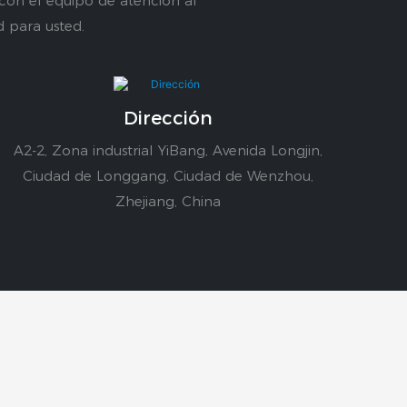
 con el equipo de atención al
d para usted.
Dirección
A2-2, Zona industrial YiBang, Avenida Longjin,
Ciudad de Longgang, Ciudad de Wenzhou,
Zhejiang, China