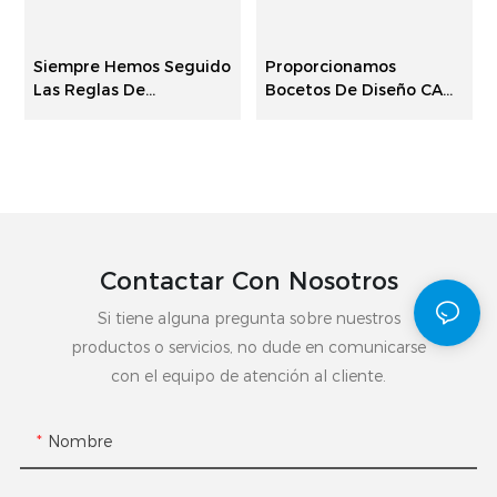
Siempre Hemos Seguido
Proporcionamos
Las Reglas De
Bocetos De Diseño CAD
Estandarización Para Un
Y 3D. Realizamos Tres
Proceso De Producción
Fases De Control De
Riguroso, Ahorrando
Calidad Para Garantizar
Tiempo Y Costos Para
La Calidad Del
Ambas Partes Y
Producto.
Brindándole Los
Máximos Beneficios.
Contactar Con Nosotros
Si tiene alguna pregunta sobre nuestros
productos o servicios, no dude en comunicarse
con el equipo de atención al cliente.
Nombre