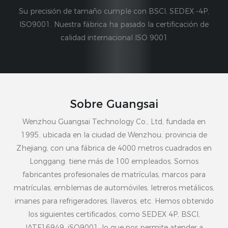
Su precisión de tamaño cumple con BSCI, SEDEX -4P,
ISO9001. Nuestra fábrica ha pasado la certificación de
calidad internacional ISO 9001
Sobre Guangsai
Wenzhou Guangsai Technology Co., Ltd, fundada en
1995, ubicada en la ciudad de Wenzhou, provincia de
Zhejiang, con una fábrica de 4000 metros cuadrados en
Longgang.
tiene más de 100 empleados,
Somos
fabricantes profesionales de matrículas, marcos para
matrículas, emblemas de automóviles, letreros metálicos,
imanes para refrigeradores, llaveros, etc. Hemos obtenido
los siguientes certificados, como SEDEX 4P, BSCI,
IATF16949, iSO9001, lo que nos permite atender a