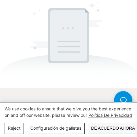
We use cookies to ensure that we give you the best experience
Copyright © 2026 Wenzhou Guangsai Technology Co., Ltd |
on and off our website. please review our
Política De Privacidad
Mapa del sitio
política de privacidad
Reject
Configuración de galletas
DE ACUERDO AHORA