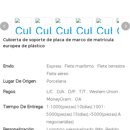
Cubierta de soporte de placa de marco de matrícula
europea de plástico
Envío:
Express · Flete marítimo · Flete terrestre ·
Flete aéreo
Lugar De Origen:
Porcelana
Pagos:
L/C... D/A... D/P... T/T... Western Union...
MoneyGram... OA
Tiempo De Entrega:
1-1000(piezas):10(días),1001-
5000(piezas):15(días),>5000(piezas):A
negociar(días)
Personalización:
Logotipo personalizado (Min. Pedido: