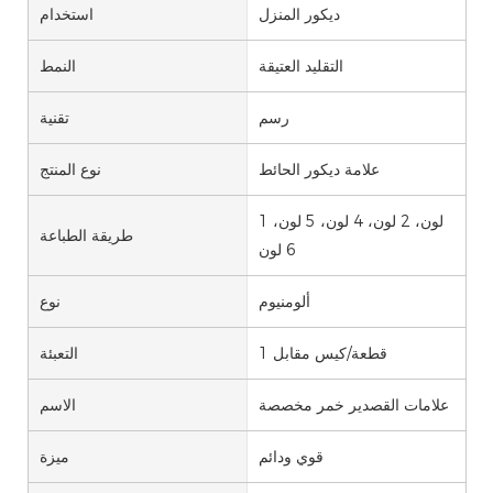
ديكور المنزل
استخدام
التقليد العتيقة
النمط
رسم
تقنية
علامة ديكور الحائط
نوع المنتج
1 لون، 2 لون، 4 لون، 5 لون،
طريقة الطباعة
6 لون
ألومنيوم
نوع
1 قطعة/كيس مقابل
التعبئة
علامات القصدير خمر مخصصة
الاسم
قوي ودائم
ميزة