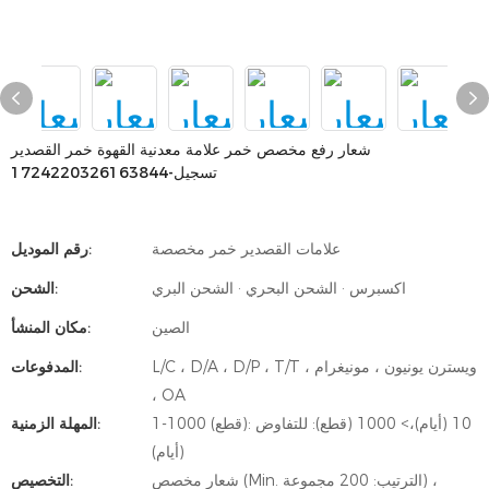
شعار رفع مخصص خمر علامة معدنية القهوة خمر القصدير
تسجيل-1724220326163844
علامات القصدير خمر مخصصة
رقم الموديل:
اكسبرس · الشحن البحري · الشحن البري
الشحن:
الصين
مكان المنشأ:
L/C ، D/A ، D/P ، T/T ، ويسترن يونيون ، مونيغرام
المدفوعات:
، OA
1-1000 (قطع): 10 (أيام)،> 1000 (قطع): للتفاوض
المهلة الزمنية:
(أيام)
شعار مخصص (Min. الترتيب: 200 مجموعة) ،
التخصيص: