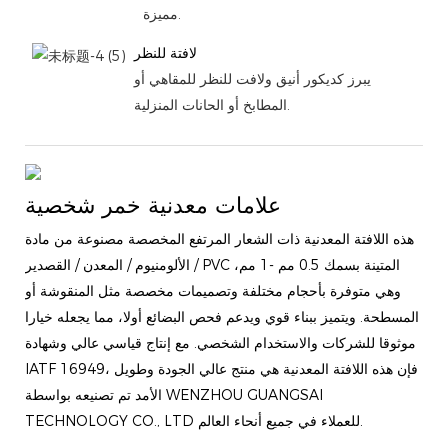
مميزة.
لافتة للنظر
يبرز كديكور أنيق ولافت للنظر للمقاهي أو
المطابخ أو الحانات المنزلية.
علامات معدنية خمر شخصية
هذه اللافتة المعدنية ذات الشعار المرتفع المخصصة مصنوعة من مادة
الألومنيوم / المعدن / القصدير / PVC المتينة بسمك 0.5 مم -1 مم،
وهي متوفرة بأحجام مختلفة وتصميمات مخصصة مثل المنقوشة أو
المسطحة. ويتميز ببناء قوي ويدعم فحص البضائع أولا، مما يجعله خيارا
موثوقا للشركات والاستخدام الشخصي. مع إنتاج قياسي عالي وشهادة
IATF 16949، فإن هذه اللافتة المعدنية هي منتج عالي الجودة وطويل
الأمد تم تصنيعه بواسطة WENZHOU GUANGSAI
TECHNOLOGY CO., LTD للعملاء في جميع أنحاء العالم.