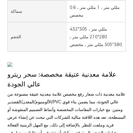
0.6 مللي متر ، 1 مللي متر ،
سماكة
مخصص
432*305 مللي متر ،
280*210 مللي متر ،
الحجم
380*305 مللي متر ، مخصص
علامة معدنية عتيقة مخصصة: سحر ريترو
عالي الجودة
علامة معدنية ذات شعار رفع مخصص علامة معدنية عتيقة مصنوعة من
الألومنيوم/المعدن/القصدير/PVC عالي الجودة، مما يضمن بناء قوي
ومتين. مع خيارات المقاسات المخصصة وأنماط التصميم المنقوشة أو
المسطحة، تعد هذه اللافتة مثالية للشركات التي تبحث عن إنشاء عرض
فريد وملفت للنظر. بالإضافة إلى ذلك، مع المهل الزمنية الفعالة
وخيارات الشحن الموثوقة، يمكنك أن تثق في أن طلبك سيصل في