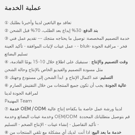
عملية الخدمة
① تعاقد مع البائعين لدينا وأخبرنا بطلبك
30% إيداع بعد الطلب، 70% قبل الشحن
بند الدفع:
②
③ خدمة التصميم المخصصة: توصيل ما يحتاجه منتجك --- تقديم عمل فني
- عمل عينات لإثبات الموافقة - تأكيد العينة - blukفخر - مراقبة الجودة -
تسليم البضائع
وقت التصميم والإنتاج
: سنبقيك على اطلاع خلال 10-15 يومًا القادمة،
④
مثل مسودة التصميم والفيديو الخاص بالإنتاج وحالة الشحن
عند اكتمال الإنتاج و ابدأ الشحن إلى مستودع وجهتك
التسليم:
⑤
عالية الجودة:
يجب أن تكون جميع المنتجات من خلال التفتيش الصارم
⑥
لمراقبة الجودة لدينا
Pالمهنية Team
لدينا ورشة عمل خاصة بنا بكفاءة إنتاج عالية
خدمة OEM / ODM:
⑦
وخدمة عينات البضائع وخدمة OEM/ODM قم بتوصيل متطلباتك المحددة
- تأكيد التفاصيل - إنشاء عينات - الإنتاج الضخم - التسليم
خدمة ما بعد البيع:
اذا أنت لديك أي مشكلة مع تلقي المنتجات من
⑧