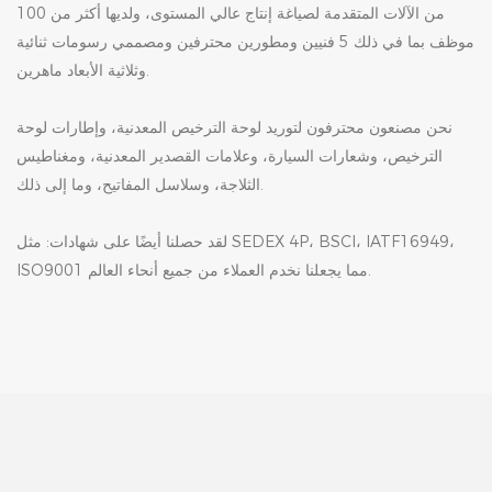
من الآلات المتقدمة لصياغة إنتاج عالي المستوى، ولديها أكثر من 100
موظف بما في ذلك 5 فنيين ومطورين محترفين ومصممي رسومات ثنائية
وثلاثية الأبعاد ماهرين.
نحن مصنعون محترفون لتوريد لوحة الترخيص المعدنية، وإطارات لوحة
الترخيص، وشعارات السيارة، وعلامات القصدير المعدنية، ومغناطيس
الثلاجة، وسلاسل المفاتيح، وما إلى ذلك.
لقد حصلنا أيضًا على شهادات: مثل SEDEX 4P، BSCI، IATF16949،
ISO9001 مما يجعلنا نخدم العملاء من جميع أنحاء العالم.