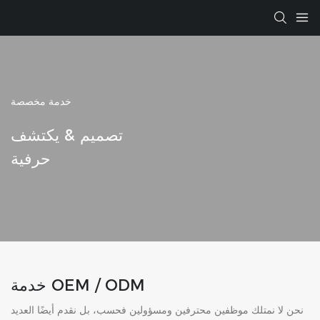
خدمة مخصصة
تصميم &
يكتشف
حرفية
خدمة OEM / ODM
نحن لا نمتلك موظفين محترفين ومسؤولين فحسب، بل نقدم أيضًا العديد