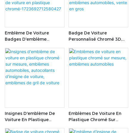
1723693288612107
Emblème De Voiture
Badge De Voiture
Badges D'emblème
Personnalisé Chromé 3D,
Automatique ABS 3D
Combinaison
Professionnels Badges
Alphanumérique, Emblème
D'emblème De Voiture
De Coffre, Accessoires De
Badge De Voiture En
Décoration, Emblèmes
Plastique
Automobiles, Vente En Gros
Chromé-172369271258042
7
Insignes D'emblème De
Emblèmes De Voiture En
Voiture En Plastique
Plastique Chromé Sur
Chromé Sur Mesure,
Mesure, Emblèmes
Emblèmes Automobiles,
Automobiles