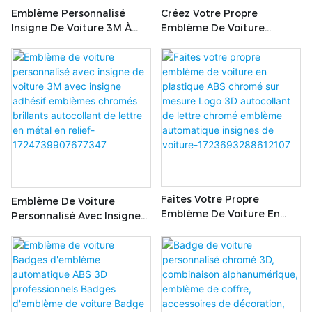
Emblème Personnalisé
Créez Votre Propre
Insigne De Voiture 3M À
Emblème De Voiture
Vendre Insigne Adhésif
Badges De Voiture ABS
Emblèmes Chromés
Emblèmes Automobiles
Brillants Autocollant En
Autocollants D'emblème
Métal En Relief
Personnalisés Lettres
Chromées 3D En Gros-
1724740908431168
Faites Votre Propre
Emblème De Voiture
Emblème De Voiture En
Personnalisé Avec Insigne
Plastique ABS Chromé Sur
De Voiture 3M Avec Insigne
Mesure Logo 3D
Adhésif Emblèmes
Autocollant De Lettre
Chromés Brillants
Chromé Emblème
Autocollant De Lettre En
Automatique Insignes De
Métal En Relief-
Voiture-
1724739907677347