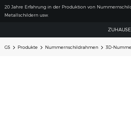
20 Jahre Erfahrung in der Produktion von Nummernsch
Metallschildern usw.
ZUHAUSE
GS
Produkte
Nummernschildrahmen
3D-Nummern