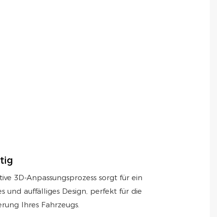
U
m
a
a
S
l
M
P
N
tig
tive 3D-Anpassungsprozess sorgt für ein
es und auffälliges Design, perfekt für die
erung Ihres Fahrzeugs.