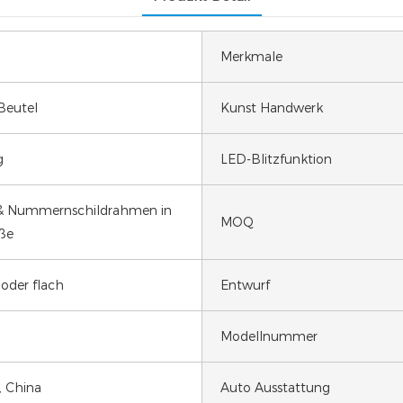
Merkmale
Beutel
Kunst Handwerk
g
LED-Blitzfunktion
& Nummernschildrahmen in
MOQ
ße
oder flach
Entwurf
Modellnummer
, China
Auto Ausstattung