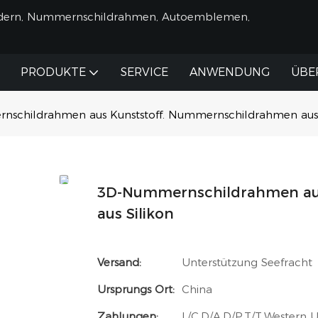
ildern, Nummernschildrahmen, Autoemblemen,
PRODUKTE
SERVICE
ANWENDUNG
ÜBE
schildrahmen aus Kunststoff. Nummernschildrahmen aus 
3D-Nummernschildrahmen au
aus Silikon
Versand:
Unterstützung Seefracht
Ursprungs Ort:
China
Zahlungen:
L/C,D/A,D/P,T/T,Western